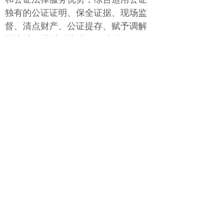
独有的公证证明、保全证据、现场监
督、清点财产、公证提存、赋予调解
协议/和解协议强制执行效力等公证调
解辅助手段，积极探索线上线下公证
调解建设，不断提升公证调解质效，
助力探索共商、共建、共治、共享的
前海诉源治理新路径，助力打造社会
矛盾纠纷多元化解决的“前海样本”。
地点
深圳市南山区太子路22号